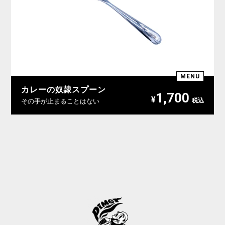
MENU
カレーの奴隷スプーン
1,700
¥
その手が止まることはない
税込